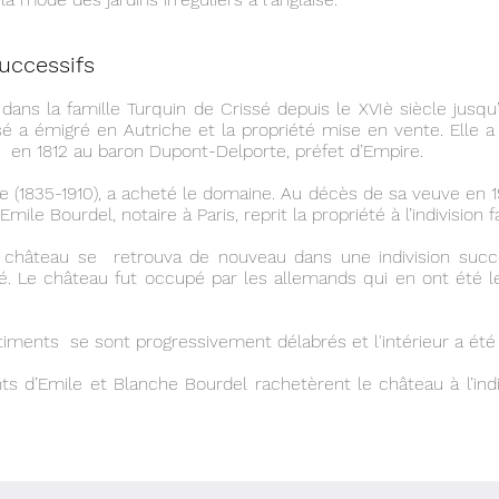
successifs
dans la famille Turquin de Crissé depuis le XVIè siècle jusqu’à
sé a émigré en Autriche et la propriété mise en vente. Elle
dée en 1812 au baron Dupont-Delporte, préfet d’Empire.
 (1835-1910), a acheté le domaine. Au décès de sa veuve en 19
Emile Bourdel, notaire à Paris, reprit la propriété à l’indivision f
 château se retrouva de nouveau dans une indivision succ
uré. Le château fut occupé par les allemands qui en ont été 
âtiments se sont progressivement délabrés et l'intérieur a été p
s d’Emile et Blanche Bourdel rachetèrent le château à l’indi