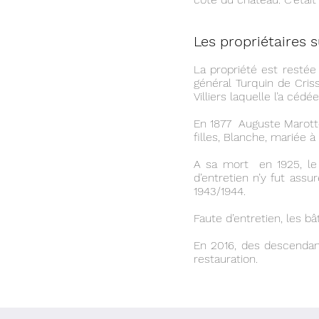
Les propriétaires 
La propriété est restée 
général Turquin de Cris
Villiers laquelle l’a cé
En 1877 Auguste Marotte
filles, Blanche, mariée à 
A sa mort en 1925, le
d’entretien n’y fut ass
1943/1944.
Faute d’entretien, les b
En 2016, des descendant
restauration.