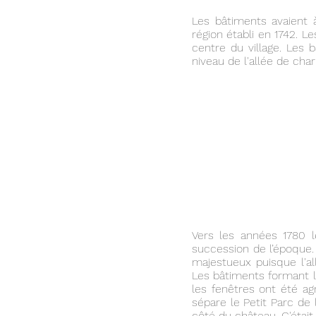
Les bâtiments avaient 
région établi en 1742. 
centre du village. Les 
niveau de l'allée de char
Vers les années 1780 
succession de l’époque. 
majestueux puisque l'al
Les bâtiments formant le
les fenêtres ont été ag
sépare le Petit Parc de 
côté du château. C'était 