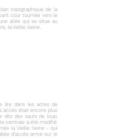
plan topographique de la
vant cour tournée vers le
une allée qui se situe au
, la Vieille Seine.
 lire dans les actes de
 L'accès était encore plus
e dits des sauts de loup.
ée centrale a été modifié:
ée la Vieille Seine - qui
llée d'accès arrive sur le