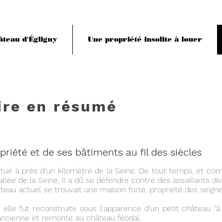
âteau d'Égligny
Une propriété insolite à louer
ire en résumé
priété et de ses bâtiments au fil des siècles
situé à près d'un kilomètre de la Seine. De tout temps, et co
allée de la Seine, il a dû se défendre contre des assaillants div
au actuel se trouvait une maison forte, propriété des seigneu
 elle fut reconstruite sous l'apparence d'un petit château "à l
ancienne et remonte au château féodal.