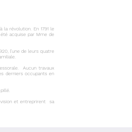
 la révolution. En 1791 le
 a été acquise par Mme de
20, l’une de leurs quatre
amiliale.
essorale. Aucun travaux
les derniers occupants en
illé.
vision et entreprirent sa