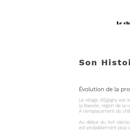
Le ch
Son Histo
Évolution de la pro
Le village d'
É
gligny est 
la Bassée, région de la v
À l'emplacement du châte
Au début du XVII siècle,
est probablement plus 