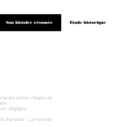
Son histoire résumée
Etude historique
mme les autres villages de
ers.
rs d'Égligny.
a française ". La tourelle