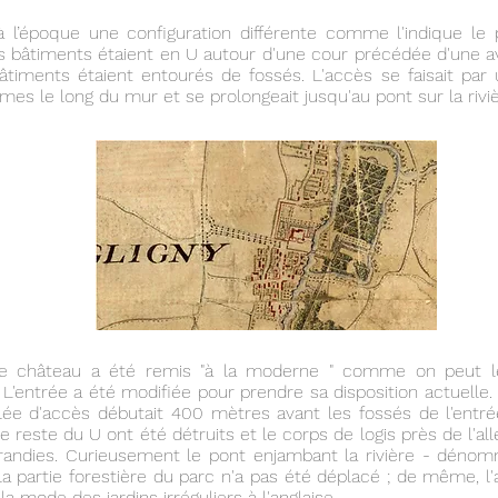
à l’époque une configuration différente comme l'indique le 
Les bâtiments étaient en U autour d'une cour précédée d'une a
bâtiments étaient entourés de fossés. L'accès se faisait par 
mes le long du mur et se prolongeait jusqu'au pont sur la rivière
le château a été remis "à la moderne " comme on peut le
L'entrée a été modifiée pour prendre sa disposition actuelle.
lée d'accès débutait 400 mètres avant les fossés de l'entré
 reste du U ont été détruits et le corps de logis près de l'all
randies. Curieusement le pont enjambant la rivière - dénomm
la partie forestière du parc n'a pas été déplacé ; de même, l'a
la mode des jardins irréguliers à l'anglaise.